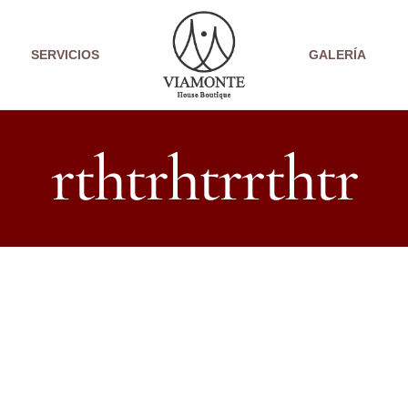
SERVICIOS
GALERÍA
rthtrhtrrthtr